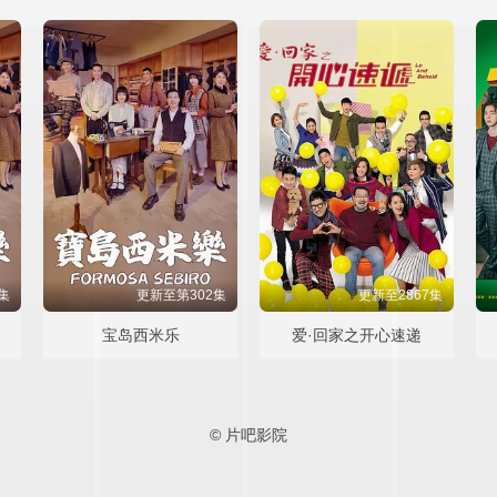
集
更新至第302集
更新至2867集
宝岛西米乐
爱·回家之开心速递
© 片吧影院