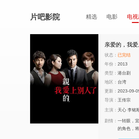
片吧影院
精选
电影
电视
亲爱的，我爱
状态：
已完结
年份：
2013
类型：
港台剧
地区：
台湾
更新：
2023-09-0
导演：
王传宗
主演：
天心
李铭
剧情：
一转眼，宜
的角色，将