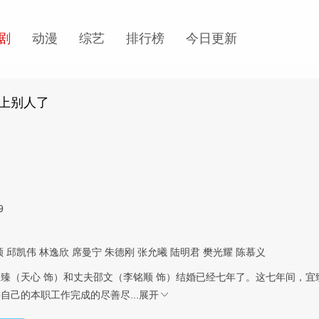
剧
动漫
综艺
排行榜
今日更新
上别人了
9
顺
邱凯伟
林逸欣
席曼宁
朱德刚
张允曦
陆明君
樊光耀
陈慕义
臻（天心 饰）和丈夫邵文（李铭顺 饰）结婚已经七年了。这七年间，宜
自己的本职工作完成的尽善尽...
展开