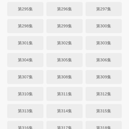
第295集
第296集
第297集
第298集
第299集
第300集
第301集
第302集
第303集
第304集
第305集
第306集
第307集
第308集
第309集
第310集
第311集
第312集
第313集
第314集
第315集
第316集
第317集
第318集