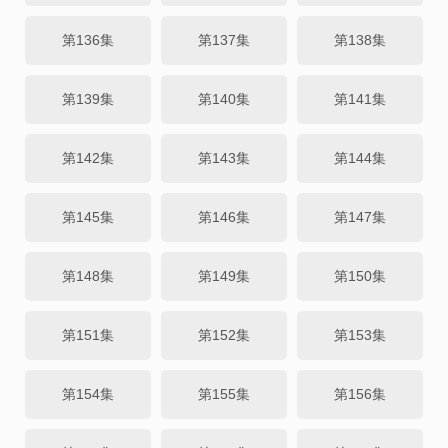
第136集
第137集
第138集
第139集
第140集
第141集
第142集
第143集
第144集
第145集
第146集
第147集
第148集
第149集
第150集
第151集
第152集
第153集
第154集
第155集
第156集