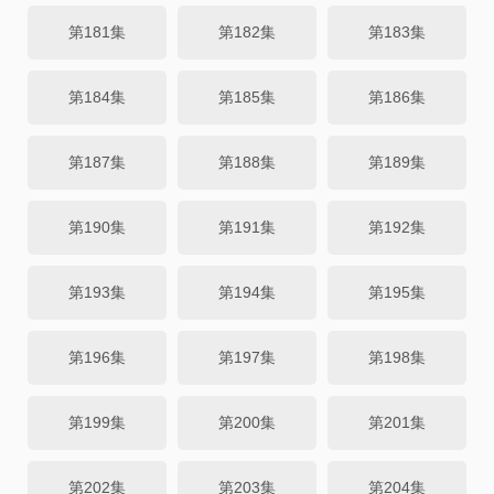
第181集
第182集
第183集
第184集
第185集
第186集
第187集
第188集
第189集
第190集
第191集
第192集
第193集
第194集
第195集
第196集
第197集
第198集
第199集
第200集
第201集
第202集
第203集
第204集