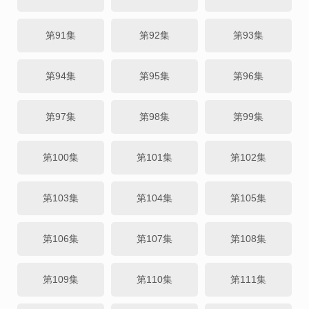
第91集
第92集
第93集
第94集
第95集
第96集
第97集
第98集
第99集
第100集
第101集
第102集
第103集
第104集
第105集
第106集
第107集
第108集
第109集
第110集
第111集