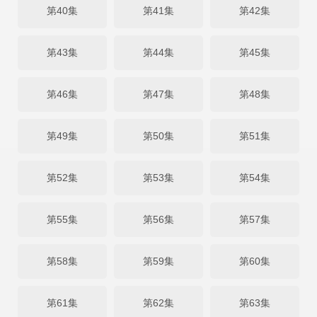
第40集
第41集
第42集
第43集
第44集
第45集
第46集
第47集
第48集
第49集
第50集
第51集
第52集
第53集
第54集
第55集
第56集
第57集
第58集
第59集
第60集
第61集
第62集
第63集