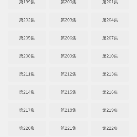
第199集
第200集
第201集
第202集
第203集
第204集
第205集
第206集
第207集
第208集
第209集
第210集
第211集
第212集
第213集
第214集
第215集
第216集
第217集
第218集
第219集
第220集
第221集
第222集