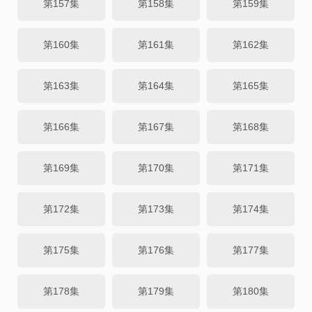
第157集
第158集
第159集
第160集
第161集
第162集
第163集
第164集
第165集
第166集
第167集
第168集
第169集
第170集
第171集
第172集
第173集
第174集
第175集
第176集
第177集
第178集
第179集
第180集