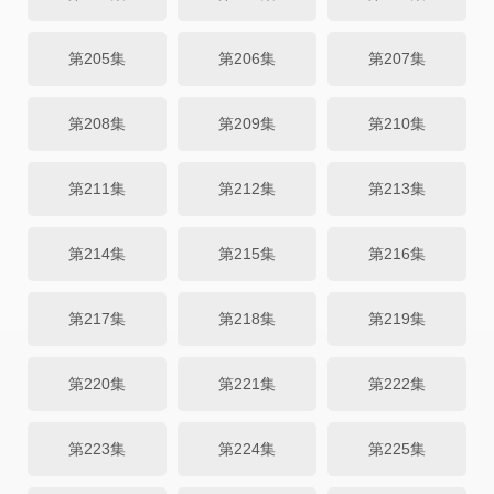
第205集
第206集
第207集
第208集
第209集
第210集
第211集
第212集
第213集
第214集
第215集
第216集
第217集
第218集
第219集
第220集
第221集
第222集
第223集
第224集
第225集