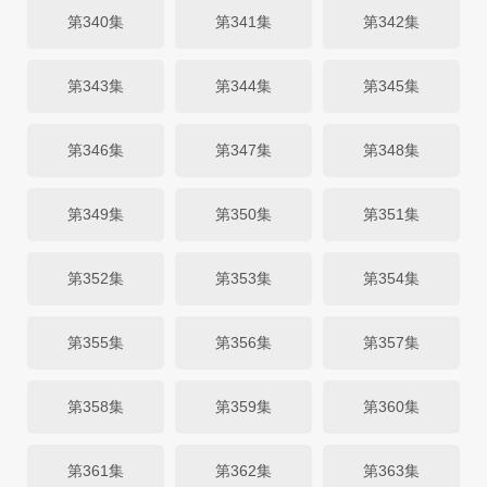
第340集
第341集
第342集
第343集
第344集
第345集
第346集
第347集
第348集
第349集
第350集
第351集
第352集
第353集
第354集
第355集
第356集
第357集
第358集
第359集
第360集
第361集
第362集
第363集