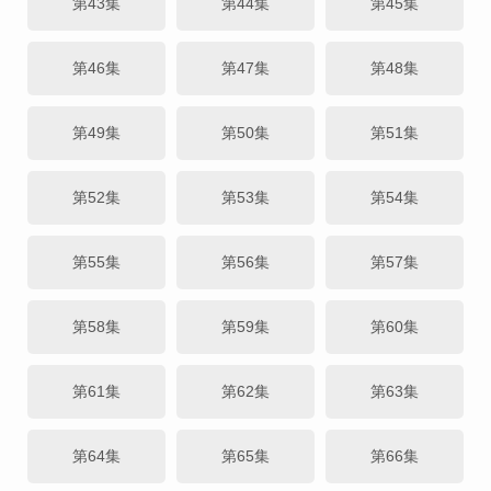
第43集
第44集
第45集
第46集
第47集
第48集
第49集
第50集
第51集
第52集
第53集
第54集
第55集
第56集
第57集
第58集
第59集
第60集
第61集
第62集
第63集
第64集
第65集
第66集