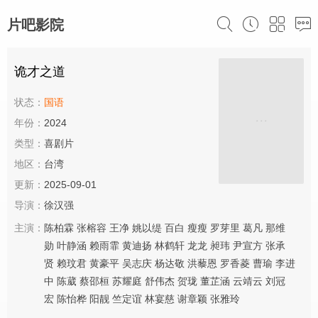
片吧影院
诡才之道
状态：
国语
年份：
2024
类型：
喜剧片
地区：
台湾
更新：
2025-09-01
导演：
徐汉强
主演：
陈柏霖
张榕容
王净
姚以缇
百白
瘦瘦
罗芽里
葛凡
那维
勋
叶静涵
赖雨霏
黄迪扬
林鹤轩
龙龙
昶玮
尹宣方
张承
贤
赖玟君
黄豪平
吴志庆
杨达敬
洪藜恩
罗香菱
曹瑜
李进
中
陈葳
蔡邵桓
苏耀庭
舒伟杰
贺珑
董芷涵
云靖云
刘冠
宏
陈怡桦
阳靓
竺定谊
林宴慈
谢章颖
张雅玲