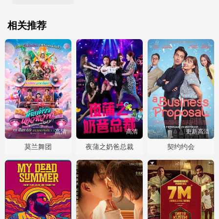
相关推荐
高清
高清
更新高清
莫兰舞团
夜蒲之奶爸总裁
契约约会