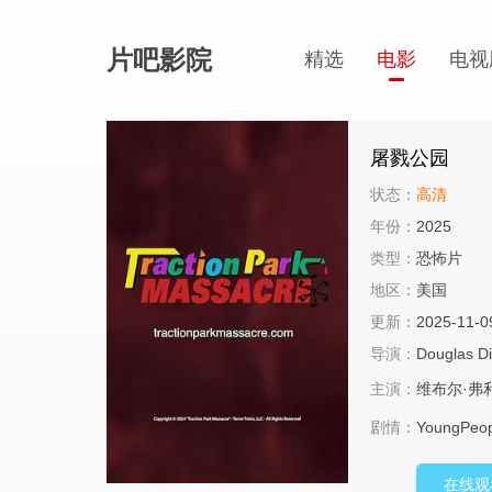
片吧影院
精选
电影
电视
屠戮公园
状态：
高清
年份：
2025
类型：
恐怖片
地区：
美国
更新：
2025-11-0
导演：
Douglas D
主演：
维布尔·弗
剧情：
YoungPeopl
在线观