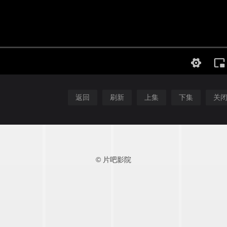
返回
刷新
上集
下集
关
© 片吧影院