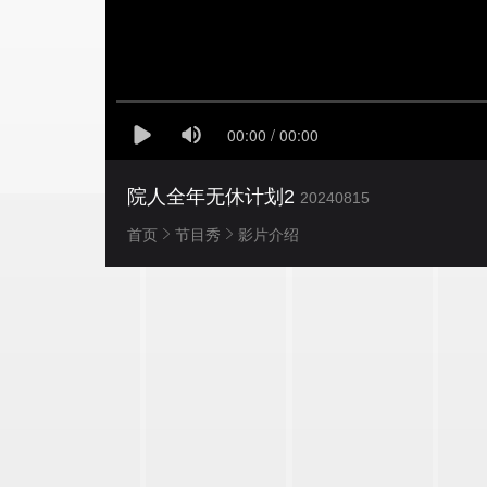
院人全年无休计划2
20240815
首页
节目秀
影片介绍