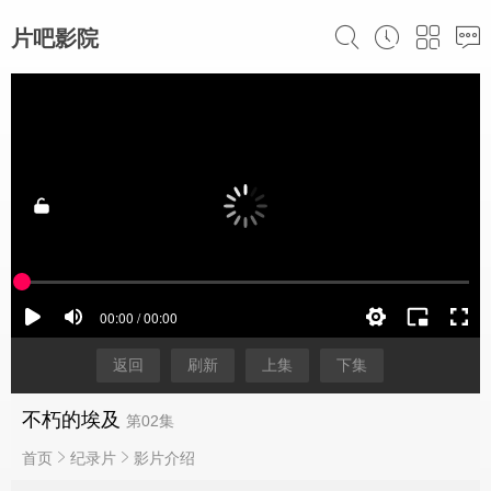
片吧影院
返回
刷新
上集
下集
不朽的埃及
第02集
首页
纪录片
影片介绍