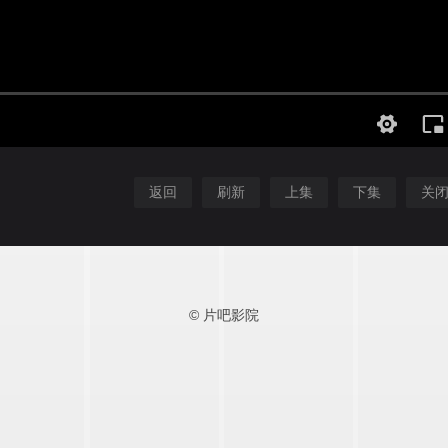
返回
刷新
上集
下集
关
© 片吧影院