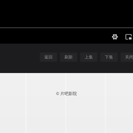
返回
刷新
上集
下集
关
© 片吧影院