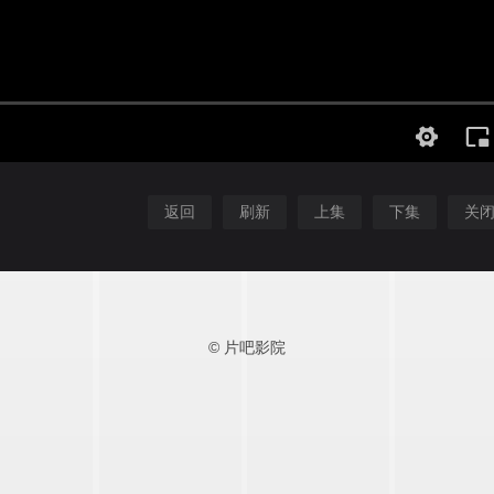
返回
刷新
上集
下集
关
© 片吧影院